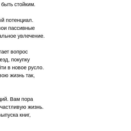
 быть стойким.
ый потенциал.
вои пассивные
альное увлечение.
тает вопрос
езд, покупку
ти в новое русло.
ою жизнь так,
ций. Вам пора
счастливую жизнь.
ыпуска книг,