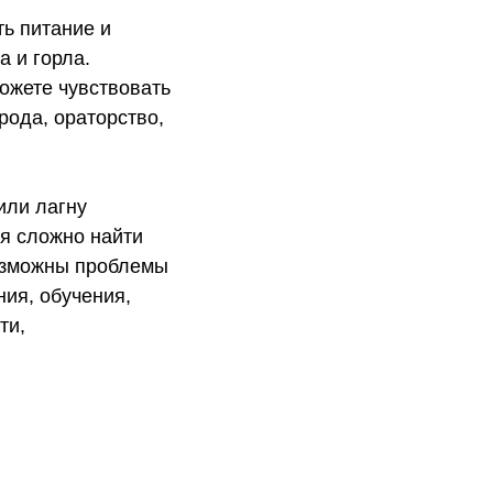
ь питание и
а и горла.
ожете чувствовать
рода, ораторство,
или лагну
ся сложно найти
Возможны проблемы
ния, обучения,
ти,