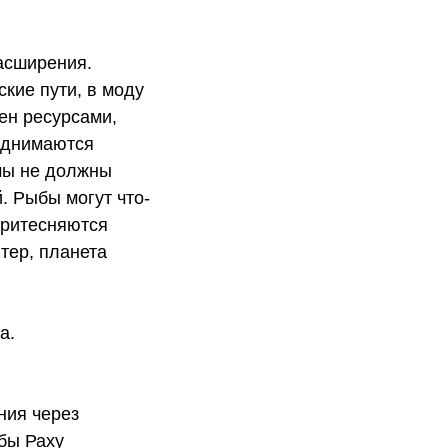
асширения.
кие пути, в моду
ен ресурсами,
поднимаются
мы не должны
. Рыбы могут что-
притесняются
тер, планета
а.
ния через
бы Раху