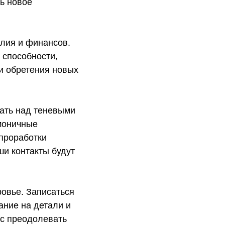
ь новое
илия и финансов.
 способности,
 и обретения новых
тать над теневыми
моничные
 проработки
ши контакты будут
овье. Записаться
ание на детали и
ас преодолевать