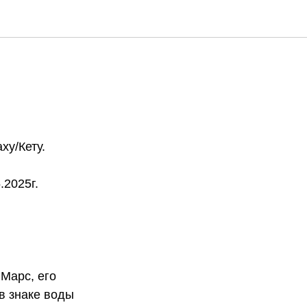
ху/Кету.
.2025г.
Марс, его
в знаке воды