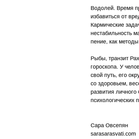
Водолей. Время п
избавиться от вре
Кармические зада
нестабильность ма
пение, как методы
Рыбы, транзит Рах
гороскопа. У чело
свой путь, его ок
со здоровьем, вес
развития личного
психологических п
Сара Овсепян
sarasarasvati.com