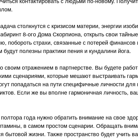
читься контактировать с людьми по-новому. Получит
плом.
адача столкнутся с кризисом материи, энергии изоб
абиринт 8-ого Дома Скорпиона, открыть свои тайные
ю, побороть страхи, связанные с потерей финансов
 будут полезны практики пения и кундалини йога.
со своим отражением в партнерстве. Вы будете рабо
скими сценариями, которые мешают выстраивать гар
огут попадаться на пути специфичные личности для
иктов. Если же вы вполне гармоничная личность, ва
полтора года нужно обратить внимание на свое здор
витамины, в самом простом сценарии. Обращать вним
я бытовой жизни. Также пространство будет учить в