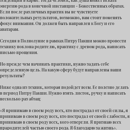
тенденции в карме. Тогда человек, как душа может искать
энергию рода в конечной инстанции - Божественных образах.
Если после различных практик вы не чувствуете
положительных результатов, возможно, вам стоит поменять
фокус внимания. Он должен быть направлен к Богу и его
аватарам.
Сегодня в Полнолуние в рамках Питру Пакши можно провести
технику поклона родителю, практику с древом рода, написать
письмо прощения.
Но прежде чем начинать практики, нужно задать себе
определенную цель. На какую сферу будут направлены ваши
результаты?
Ниже одна из техник, которая подойдет всем. Ее полезно делать
в период Питру Пакши. Нужно взять листок, ручку и написать
несколько раз абзац:
«Я принимаю в своем роду всех, кто пострадал от своей силы, я
принимаю в своем роду всех, кто пострадал от своей слабости, я
принимаю в своем роду всех, кого отвергли. Я признаю всех
прародителей частью своего рода. Я благодарю за жизнь».